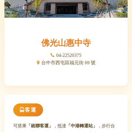
佛光山惠中寺
04-22520375
台中市西屯區福元街 69 號
客運
可搭乘
「統聯客運」
，抵達
「中港轉運站」
，步行台