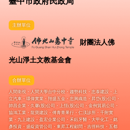
臺中市政府民政局
主辦單位
財團法人佛
光山淨土文教基金會
合辦單位
人間衛視・人間大學台中分校・趨勢科技・忠泰建設・上
立汽車・環偉實業・翔盛五金・忠興織造・昇岱(股)公司・
帥昌企業・久馨(股)公司・上恆(股)公司・金例貿易公司・
協鴻工業・龍寶建設・傅青青果行・仁渼診所・千附實
業・九上建設・盈宏企業公司・禾鈺牙醫・大甲化工・銘
彥投資・盛綻資管公司・東昇工程顧問・吉徑科技・五都