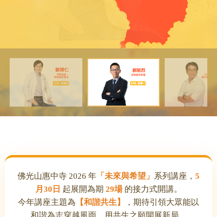
佛光山惠中寺 2026 年
「未來與希望」
系列講座，
5
月30日
起展開為期
29場
的接力式開講。
今年講座主題為
【和諧共生】
，期待引領大眾能以
和諧為志穿越風雨，用共生之願開展新局。