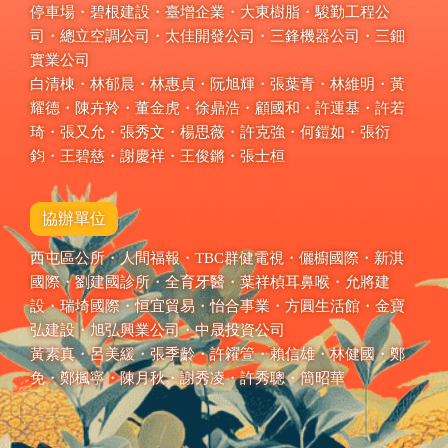
停車場・碧根建設・臺增企業・大東樹脂・駿勤工程公
司・總立空調公司・太佳開發公司・三鋒機器公司・三鈿
實業公司
白清棟・林郁晨・林惠貞・阮旭輝・張葉青・林維明・黃
耀德・陳卉羚・董金虎・徐鼎浩・顧國和・許運基・許若
琦・張又允・張秀文・楊思薇・許克強・何鎧如・張衍
鈞・王碧慈・謝慶祥・王俊鏘・張士桓
協辦單位
西屯區公所・人間福報・TBC群健電視・儷櫥國際・新淇
國際・劉建國診所・全育牙醫・葉祥楨耳鼻喉・允將建
設・瑞埼國際・恒宜貿易・怡合事業・方圓生活館・金寶
弘建設・旭弘興業公司・中晟投資公司
黃素真・呂美緩・張季齡・許糴箮・賴信雄・林健國・鄭
免・鄭楓寧・陳月
秋
・謝秀凌・許秀聰・簡昭華