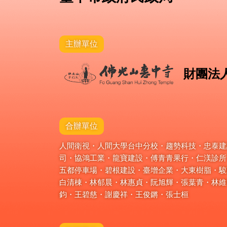
主辦單位
財團法
合辦單位
人間衛視・人間大學台中分校・趨勢科技・忠泰建設
司・協鴻工業・龍寶建設・傅青青果行・仁渼診所
五都停車場・碧根建設・臺增企業・大東樹脂・駿
白清棟・林郁晨・林惠貞・阮旭輝・張葉青・林維
鈞・王碧慈・謝慶祥・王俊鏘・張士桓