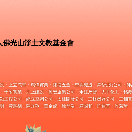
人佛光山淨土文教基金會
・上立汽車・環偉實業・翔盛五金・忠興織造・昇岱(股)公司・帥昌
・千附實業・九上建設・盈宏企業公司・禾鈺牙醫・大甲化工・銘
勤工程公司・總立空調公司・太佳開發公司・三鋒機器公司・三鈿
明・黃耀德・陳卉羚・董金虎・徐鼎浩・顧國和・許運基・許若琦