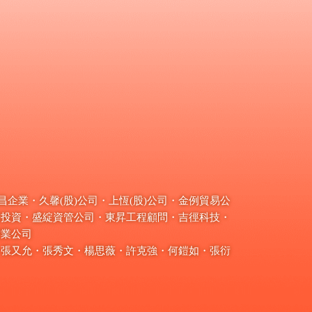
企業・久馨(股)公司・上恆(股)公司・金例貿易公
彥投資・盛綻資管公司・東昇工程顧問・吉徑科技・
實業公司
・張又允・張秀文・楊思薇・許克強・何鎧如・張衍