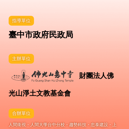
指導單位
臺中市政府民政局
主辦單位
財團法人佛
光山淨土文教基金會
合辦單位
人間衛視・人間大學台中分校・趨勢科技・忠泰建設・上