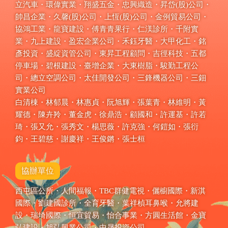
立汽車・環偉實業・翔盛五金・忠興織造・昇岱(股)公司・
帥昌企業・久馨(股)公司・上恆(股)公司・金例貿易公司・
協鴻工業・龍寶建設・傅青青果行・仁渼診所・千附實
業・九上建設・盈宏企業公司・禾鈺牙醫・大甲化工・銘
彥投資・盛綻資管公司・東昇工程顧問・吉徑科技・五都
停車場・碧根建設・臺增企業・大東樹脂・駿勤工程公
司・總立空調公司・太佳開發公司・三鋒機器公司・三鈿
實業公司
白清棟・林郁晨・林惠貞・阮旭輝・張葉青・林維明・黃
耀德・陳卉羚・董金虎・徐鼎浩・顧國和・許運基・許若
琦・張又允・張秀文・楊思薇・許克強・何鎧如・張衍
鈞・王碧慈・謝慶祥・王俊鏘・張士桓
協辦單位
西屯區公所・人間福報・TBC群健電視・儷櫥國際・新淇
國際・劉建國診所・全育牙醫・葉祥楨耳鼻喉・允將建
設・瑞埼國際・恒宜貿易・怡合事業・方圓生活館・金寶
弘建設・旭弘興業公司・中晟投資公司