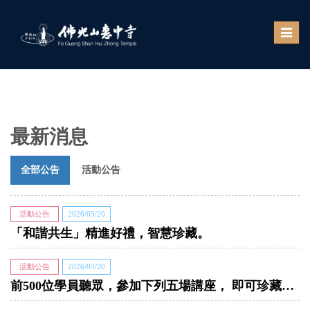
Toggle
naviga
最新消息
全部公告
活動公告
活動公告
2026/05/20
「和諧共生」精進好禮，智慧珍藏。
活動公告
2026/05/20
前500位學員聽眾，參加下列五場講座， 即可珍藏限量精緻紀念手機架！